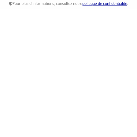
Pour plus d'informations, consultez notre
politique de confidentialité
.
Ethique RH
Accompagnement RH, recrutement et conseil sur-
mesure pour les entreprises et les talents.
Liens Rapides
Accueil