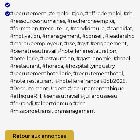
#recrutement, #emploi, #job, #offredemploi, #rh,
#ressourceshumaines, #rechercheemploi,
#formation #recruteur, #candidature, #candidat,
#motivation, #management, #conseil, #leadership
#marqueemployeur, #rse, #qvt #engagement,
#bienetreautravail #hotellerierestauration,
#hotellerie, #restauration, #gastronomie, #hotel,
#restaurant, #horeca, #hospitalityindustry
#recrutementhotellerie, #recrutementhotel,
#hotelrestaurant, #hotelleriefrance #Job2025,
#RecrutementUrgent #recrutementethique,
#ethiqueRH, #sensautravail #juliarousseau
#ferrandi #albertdemun #drh
#missiondetransitionmanagement
Retour aux annonces