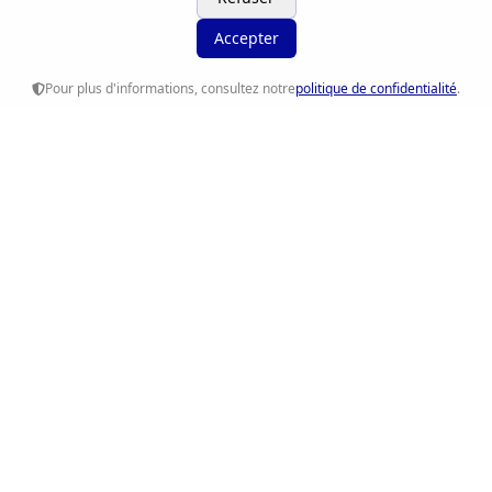
Accepter
Pour plus d'informations, consultez notre
politique de confidentialité
.
Ethique RH
Accompagnement RH, recrutement et conseil sur-
mesure pour les entreprises et les talents.