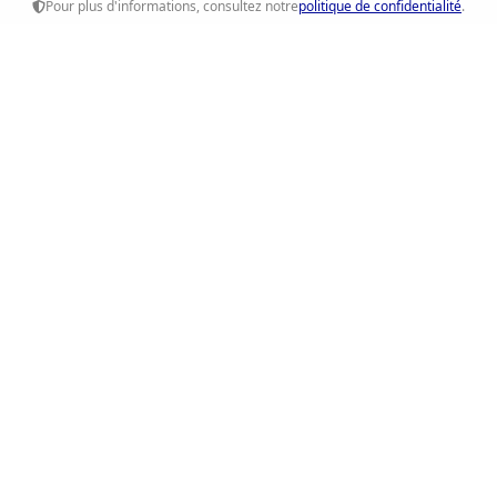
Pour plus d'informations, consultez notre
politique de confidentialité
.
Ethique RH
Accompagnement RH, recrutement et conseil sur-
mesure pour les entreprises et les talents.
Liens Rapides
Accueil
Prestations