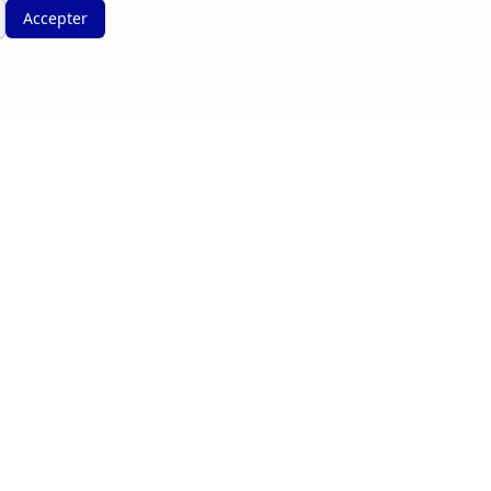
Accepter
Légal
ail.com
Conditions Générales d'Utilisation
e et
Politique de Confidentialité
Mentions Légales