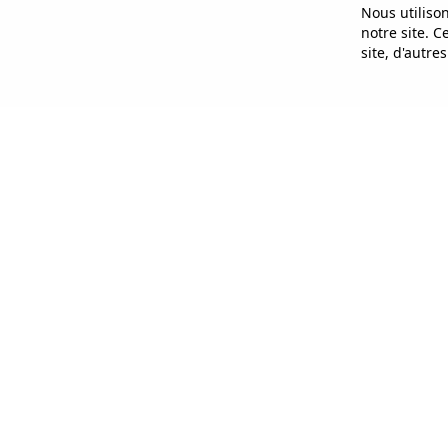
Nous utiliso
notre site. 
site, d'autre
Liens R
Accueil
Prestati
Annonce
Ethique RH
À propos
Contact
Accompagnement RH,
recrutement et conseil sur-
mesure pour les entreprises et les
talents.