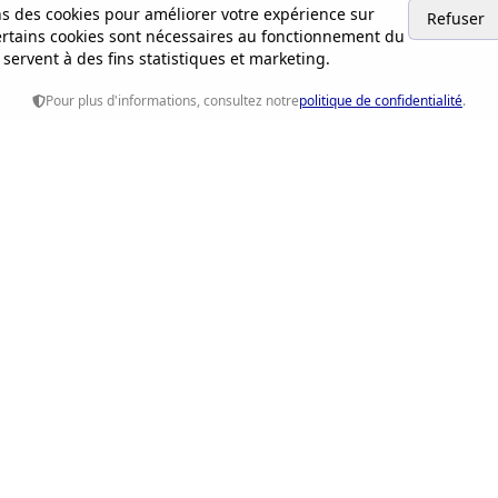
ns des cookies pour améliorer votre expérience sur
Refuser
Certains cookies sont nécessaires au fonctionnement du
s servent à des fins statistiques et marketing.
Pour plus d'informations, consultez notre
politique de confidentialité
.
apides
Contact
Email:
ethiquerh7545@gm
ons
Paris, Île-de-France, Franc
International
s