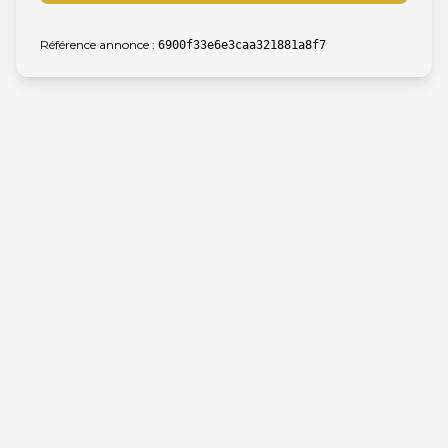
Référence annonce :
6900f33e6e3caa321881a8f7