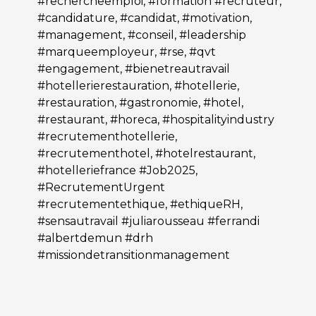
#rechercheemploi, #formation #recruteur,
#candidature, #candidat, #motivation,
#management, #conseil, #leadership
#marqueemployeur, #rse, #qvt
#engagement, #bienetreautravail
#hotellerierestauration, #hotellerie,
#restauration, #gastronomie, #hotel,
#restaurant, #horeca, #hospitalityindustry
#recrutementhotellerie,
#recrutementhotel, #hotelrestaurant,
#hotelleriefrance #Job2025,
#RecrutementUrgent
#recrutementethique, #ethiqueRH,
#sensautravail #juliarousseau #ferrandi
#albertdemun #drh
#missiondetransitionmanagement