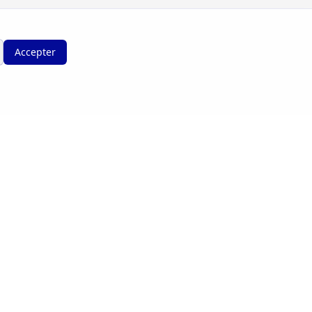
Accepter
Légal
ail.com
Conditions Générales d'Utilisation
e et
Politique de Confidentialité
Mentions Légales