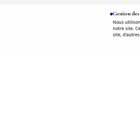
Gestion des
Nous utiliso
notre site. 
site, d'autre
Liens R
Accueil
Prestati
Annonce
Ethique RH
À propos
Contact
Accompagnement RH,
recrutement et conseil sur-