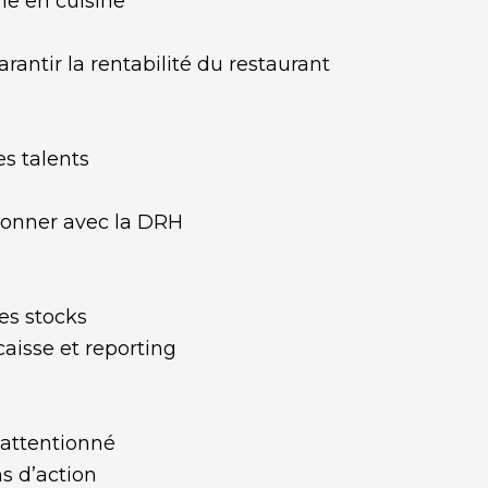
me en cuisine
rantir la rentabilité du restaurant
es talents
rdonner avec la DRH
es stocks
aisse et reporting
 attentionné
ns d’action