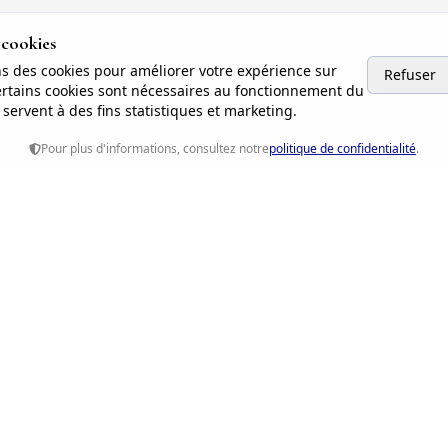
 cookies
ns des cookies pour améliorer votre expérience sur
Refuser
Certains cookies sont nécessaires au fonctionnement du
s servent à des fins statistiques et marketing.
Pour plus d'informations, consultez notre
politique de confidentialité
.
apides
Contact
Email:
ethiquerh7545@gm
ons
Paris, Île-de-France, Franc
International
s